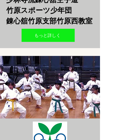
竹原スポーツ少年団
錬心舘竹原支部​竹原西教室
もっと詳しく