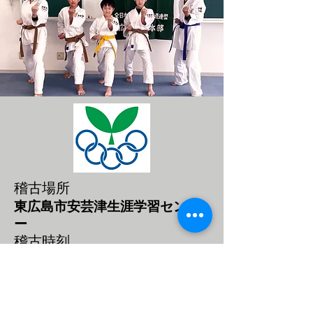
稽古場所
東
広島市安芸津生涯学習センタ
ー
稽
古時刻
毎週土曜日 11：00～12：30
見学自由で体験入門ができます
少林寺流錬心舘空手道