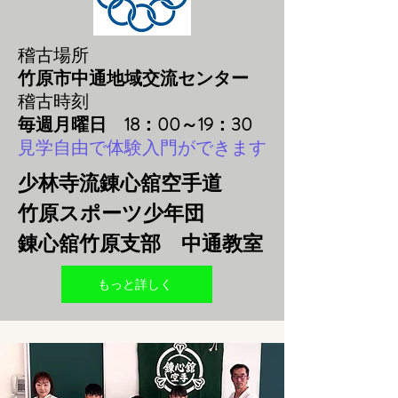
稽古場所
竹原市中通地域交流センター
稽古時刻
毎週月曜日 18：00～19：30
見学自由で体験入門ができます
少林寺流錬心舘空手道
竹原スポーツ少年団
錬心舘竹原支部​ 中通教室
もっと詳しく